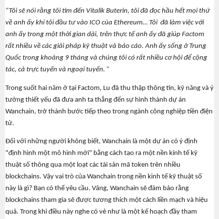
“Tôi sẽ nói rằng tôi tìm đến Vitalik Buterin, tôi đã đọc hầu hết mọi thứ
về anh ấy khi tôi đầu tư vào ICO của Ethereum… Tôi đã làm việc với
anh ấy trong một thời gian dài, trên thực tế anh ấy đã giúp Factom
rất nhiều về các giải pháp kỹ thuật và báo cáo. Anh ấy sống ở Trung
X
Quốc trong khoảng 9 tháng và chúng tôi có rất nhiều cơ hội để cộng
tác, cả trực tuyến và ngoại tuyến. ”
Trong suốt hai năm ở tại Factom, Lu đã thu thập thông tin, kỹ năng và ý
tưởng thiết yếu đã đưa anh ta thẳng đến sự hình thành dự án
Wanchain, trở thành bước tiếp theo trong ngành công nghiệp tiền điện
tử.
Đối với những người không biết, Wanchain là một dự án có ý định
"định hình một mô hình mới" bằng cách tạo ra một nền kinh tế kỹ
thuật số thông qua một loạt các tài sản mã token trên nhiều
blockchains. Vậy vai trò của Wanchain trong nền kinh tế kỹ thuật số
này là gì? Bạn có thể yêu cầu. Vâng, Wanchain sẽ đảm bảo rằng
blockchains tham gia sẽ được tương thích một cách liền mạch và hiệu
quả. Trong khi điều này nghe có vẻ như là một kế hoạch đầy tham