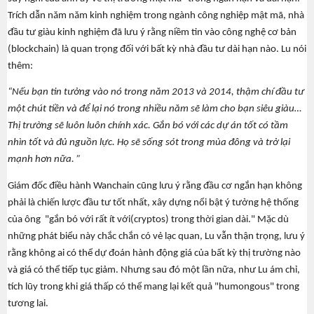
Trích dẫn năm năm kinh nghiệm trong ngành công nghiệp mật mã, nhà
đầu tư giàu kinh nghiệm đã lưu ý rằng niềm tin vào công nghệ cơ bản
(blockchain) là quan trọng đối với bất kỳ nhà đầu tư dài hạn nào. Lu nói
thêm:
“Nếu bạn tin tưởng vào nó trong năm 2013 và 2014, thậm chí đầu tư
một chút tiền và để lại nó trong nhiều năm sẽ làm cho bạn siêu giàu…
Thị trường sẽ luôn luôn chính xác. Gắn bó với các dự án tốt có tầm
nhìn tốt và đủ nguồn lực. Họ sẽ sống sót trong mùa đông và trở lại
mạnh hơn nữa. ”
Giám đốc điều hành Wanchain cũng lưu ý rằng đầu cơ ngắn hạn không
phải là chiến lược đầu tư tốt nhất, xây dựng nổi bật ý tưởng hệ thống
của ông "gắn bó với rất ít với(cryptos) trong thời gian dài." Mặc dù
những phát biểu này chắc chắn có vẻ lạc quan, Lu vẫn thận trọng, lưu ý
rằng không ai có thể dự đoán hành động giá của bất kỳ thị trường nào
và giá có thể tiếp tục giảm. Nhưng sau đó một lần nữa, như Lu ám chỉ,
tích lũy trong khi giá thấp có thể mang lại kết quả "humongous" trong
tương lai.