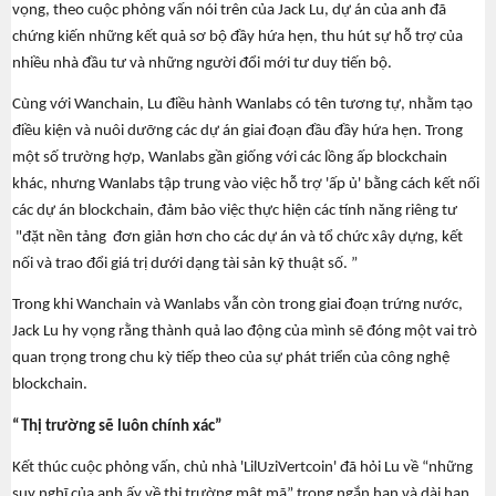
vọng, theo cuộc phỏng vấn nói trên của Jack Lu, dự án của anh đã
chứng kiến ​​những kết quả sơ bộ đầy hứa hẹn, thu hút sự hỗ trợ của
nhiều nhà đầu tư và những người đổi mới tư duy tiến bộ.
Cùng với Wanchain, Lu điều hành Wanlabs có tên tương tự, nhằm tạo
điều kiện và nuôi dưỡng các dự án giai đoạn đầu đầy hứa hẹn. Trong
một số trường hợp, Wanlabs gần giống với các lồng ấp blockchain
khác, nhưng Wanlabs tập trung vào việc hỗ trợ 'ấp ủ' bằng cách kết nối
các dự án blockchain, đảm bảo việc thực hiện các tính năng riêng tư
"đặt nền tảng đơn giản hơn cho các dự án và tổ chức xây dựng, kết
nối và trao đổi giá trị dưới dạng tài sản kỹ thuật số. ”
Trong khi Wanchain và Wanlabs vẫn còn trong giai đoạn trứng nước,
ng
Jack Lu hy vọng rằng thành quả lao động của mình sẽ đóng một vai trò
quan trọng trong chu kỳ tiếp theo của sự phát triển của công nghệ
blockchain.
“Thị trường sẽ luôn chính xác”
Kết thúc cuộc phỏng vấn, chủ nhà 'LilUziVertcoin' đã hỏi Lu về “những
suy nghĩ của anh ấy về thị trường mật mã” trong ngắn hạn và dài hạn.