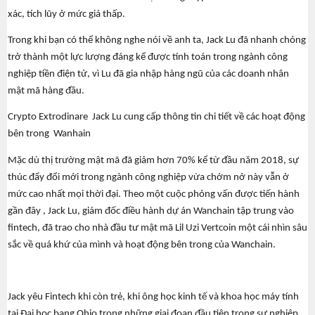
xác, tích lũy ở mức giá thấp.
Trong khi bạn có thể không nghe nói về anh ta, Jack Lu đã nhanh chóng
trở thành một lực lượng đáng kể được tính toán trong ngành công
nghiệp tiền điện tử, vì Lu đã gia nhập hàng ngũ của các doanh nhân
mật mã hàng đầu.
Crypto Extrodinare Jack Lu cung cấp thông tin chi tiết về các hoạt động
bên trong Wanhain
Mặc dù thị trường mật mã đã giảm hơn 70% kể từ đầu năm 2018, sự
thúc đẩy đổi mới trong ngành công nghiệp vừa chớm nở này vẫn ở
mức cao nhất mọi thời đại. Theo một cuộc phỏng vấn được tiến hành
gần đây , Jack Lu, giám đốc điều hành dự án Wanchain tập trung vào
fintech, đã trao cho nhà đầu tư mật mã Lil Uzi Vertcoin một cái nhìn sâu
sắc về quá khứ của mình và hoạt động bên trong của Wanchain.
i
Jack yêu Fintech khi còn trẻ, khi ông học kinh tế và khoa học máy tính
tại Đại học bang Ohio trong những giai đoạn đầu tiên trong sự nghiệp